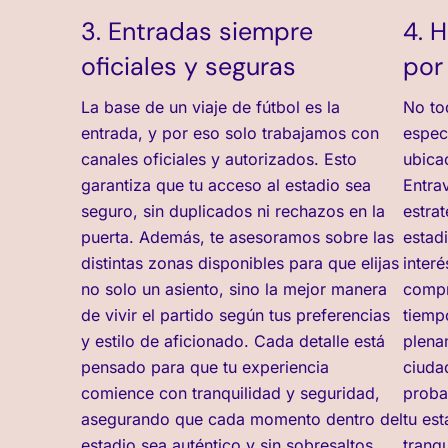
3. Entradas siempre
4. 
oficiales y seguras
por
La base de un viaje de fútbol es la
No to
entrada, y por eso solo trabajamos con
espec
canales oficiales y autorizados. Esto
ubica
garantiza que tu acceso al estadio sea
Entra
seguro, sin duplicados ni rechazos en la
estra
puerta. Además, te asesoramos sobre las
estad
distintas zonas disponibles para que elijas
interé
no solo un asiento, sino la mejor manera
compr
de vivir el partido según tus preferencias
tiempo
y estilo de aficionado. Cada detalle está
plena
pensado para que tu experiencia
ciuda
comience con tranquilidad y seguridad,
proba
asegurando que cada momento dentro del
tu es
estadio sea auténtico y sin sobresaltos.
tranqu