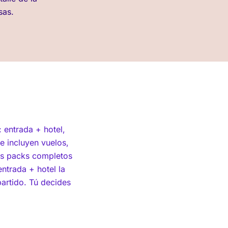
sas.
s:
entrada + hotel
,
ue incluyen vuelos,
los packs completos
ntrada + hotel la
partido. Tú decides