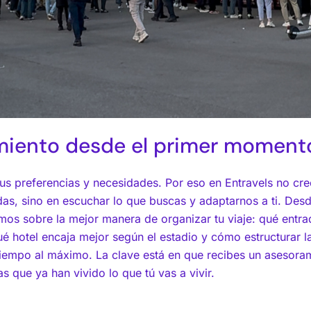
amiento desde el primer moment
sus preferencias y necesidades. Por eso en Entravels no cr
das, sino en escuchar lo que buscas y adaptarnos a ti. Desd
amos sobre la mejor manera de organizar tu viaje: qué entr
ué hotel encaja mejor según el estadio y cómo estructurar 
iempo al máximo. La clave está en que recibes un asesoram
 que ya han vivido lo que tú vas a vivir.