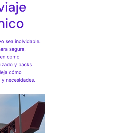
viaje
nico
yo sea inolvidable.
nera segura,
umen cómo
lizado y packs
fleja cómo
s y necesidades.