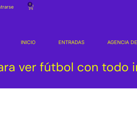
0
strarse
INICIO
ENTRADAS
AGENCIA DE
ara ver fútbol con todo 