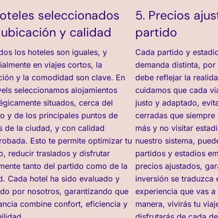
Hoteles seleccionados
5. Precios aju
 ubicación y calidad
partido
dos los hoteles son iguales, y
Cada partido y estadio
ialmente en viajes cortos, la
demanda distinta, por 
ción y la comodidad son clave. En
debe reflejar la realid
vels seleccionamos alojamientos
cuidamos que cada via
tégicamente situados, cerca del
justo y adaptado, evit
io y de los principales puntos de
cerradas que siempre 
s de la ciudad, y con calidad
más y no visitar estad
obada. Esto te permite optimizar tu
nuestro sistema, puede
, reducir traslados y disfrutar
partidos y estadios e
mente tanto del partido como de la
precios ajustados, gar
d. Cada hotel ha sido evaluado y
inversión se traduzca e
do por nosotros, garantizando que
experiencia que vas a 
tancia combine confort, eficiencia y
manera, vivirás tu via
ilidad.
disfrutarás de cada det