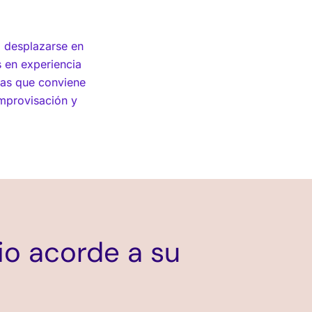
 desplazarse en
s en experiencia
onas que conviene
improvisación y
io acorde a su