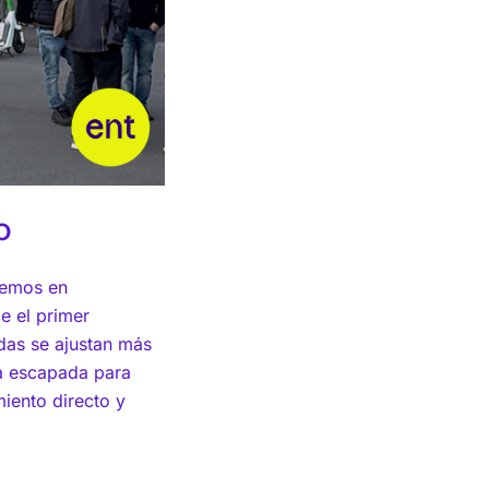
o
eemos en
e el primer
adas se ajustan más
la escapada para
iento directo y